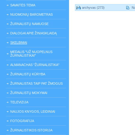
SAVAITĖS TEMA
archyvas (273)
Na
NUOMONIŲ BAROMETRAS
ŽURNALISTŲ NAMUOSE
DIALOGAI APIE ŽINIASKLAIDĄ
SKELBIMAI
MEDALIS "UŽ NUOPELNUS
ŽURNALISTIKAI"
ALMANACHAS "ŽURNALISTIKA"
ŽURNALISTŲ KŪRYBA
ŽURNALISTAS TAIP PAT ŽMOGUS
ŽURNALISTŲ MOKYMAI
TELEVIZIJA
NAUJOS KNYGOS, LEIDINIAI
FOTOGRAFIJA
ŽURNALISTIKOS ISTORIJA