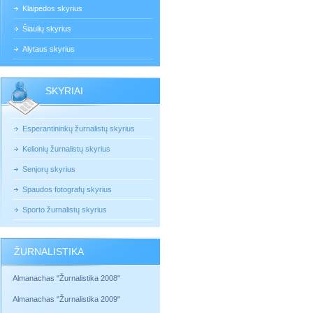
Klaipėdos skyrius
Šiaulių skyrius
Alytaus skyrius
SKYRIAI
Esperantininkų žurnalistų skyrius
Kelionių žurnalistų skyrius
Senjorų skyrius
Spaudos fotografų skyrius
Sporto žurnalistų skyrius
ŽURNALISTIKA
Almanachas "Žurnalistika 2008"
Almanachas "Žurnalistika 2009"