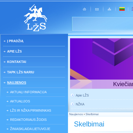
Į PRADŽIĄ
APIE LŽS
KONTAKTAI
TAPK LŽS NARIU
NAUJIENOS
Kviečia
AKTUALI INFORMACIJA
Apie LŽS
AKTUALIJOS
NŽKA
LŽS IR NŽKA PIRMININKAS
Naujienos
›
Skelbimai
REDAKTORIAUS ŽODIS
Skelbimai
ŽINIASKLAIDA LIETUVOJE