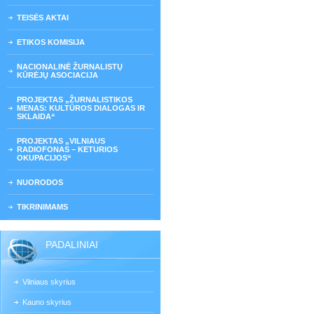
TEISĖS AKTAI
ETIKOS KOMISIJA
NACIONALINĖ ŽURNALISTŲ
KŪRĖJŲ ASOCIACIJA
PROJEKTAS „ŽURNALISTIKOS
MENAS: KULTŪROS DIALOGAS IR
SKLAIDA“
PROJEKTAS „VILNIAUS
RADIOFONAS – KETURIOS
OKUPACIJOS“
NUORODOS
TIKRINIMAMS
PADALINIAI
Vilniaus skyrius
Kauno skyrius