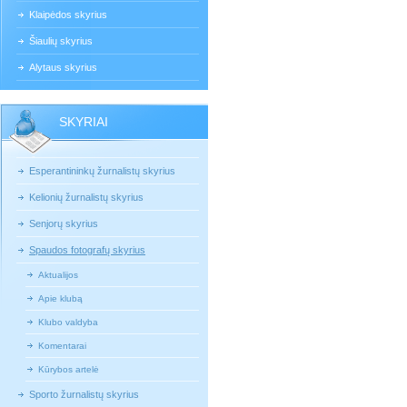
Klaipėdos skyrius
Šiaulių skyrius
Alytaus skyrius
SKYRIAI
Esperantininkų žurnalistų skyrius
Kelionių žurnalistų skyrius
Senjorų skyrius
Spaudos fotografų skyrius
Aktualijos
Apie klubą
Klubo valdyba
Komentarai
Kūrybos artelė
Sporto žurnalistų skyrius