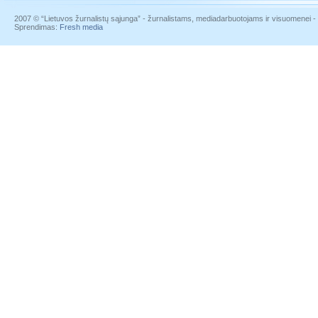
2007 © “Lietuvos žurnalistų sąjunga” - žurnalistams, mediadarbuotojams ir visuomenei - į
Sprendimas:
Fresh media