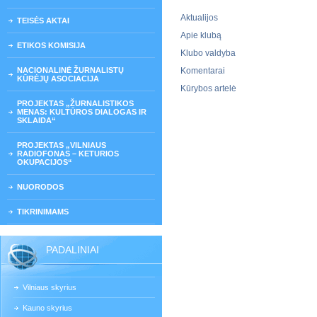
Aktualijos
TEISĖS AKTAI
Apie klubą
ETIKOS KOMISIJA
Klubo valdyba
NACIONALINĖ ŽURNALISTŲ
Komentarai
KŪRĖJŲ ASOCIACIJA
Kūrybos artelė
PROJEKTAS „ŽURNALISTIKOS
MENAS: KULTŪROS DIALOGAS IR
SKLAIDA“
PROJEKTAS „VILNIAUS
RADIOFONAS – KETURIOS
OKUPACIJOS“
NUORODOS
TIKRINIMAMS
PADALINIAI
Vilniaus skyrius
Kauno skyrius