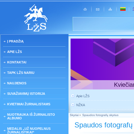
Į PRADŽIĄ
APIE LŽS
KONTAKTAI
TAPK LŽS NARIU
NAUJIENOS
Kviečia
SUVAŽIAVIMŲ ISTORIJA
Apie LŽS
KVIETIMAI ŽURNALISTAMS
NŽKA
NUOTRAUKA IŠ ŽURNALISTO
Skyriai
›
Spaudos fotografų skyrius
ALBUMO
Spaudos fotografų 
MEDALIS „UŽ NUOPELNUS
ŽURNALISTIKAI“