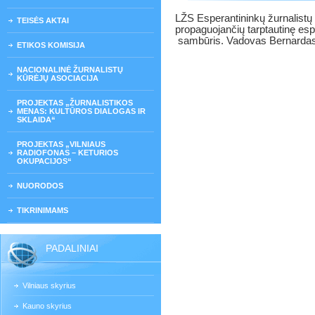
LŽS Esperantininkų žurnalistų k
TEISĖS AKTAI
propaguojančių tarptautinę esp
sambūris. Vadovas Bernardas
ETIKOS KOMISIJA
NACIONALINĖ ŽURNALISTŲ
KŪRĖJŲ ASOCIACIJA
PROJEKTAS „ŽURNALISTIKOS
MENAS: KULTŪROS DIALOGAS IR
SKLAIDA“
PROJEKTAS „VILNIAUS
RADIOFONAS – KETURIOS
OKUPACIJOS“
NUORODOS
TIKRINIMAMS
PADALINIAI
Vilniaus skyrius
Kauno skyrius