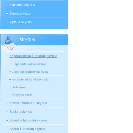
Klaipėdos skyrius
Šiaulių skyrius
Alytaus skyrius
SKYRIAI
Esperantininkų žurnalistų skyrius
Esperanto kalbos klubas
Apie esperantininkų klubą
esperantininkų klubo nariai
Aktualijos
Kūrybos artelė
Kelionių žurnalistų skyrius
Senjorų skyrius
Spaudos fotografų skyrius
Sporto žurnalistų skyrius