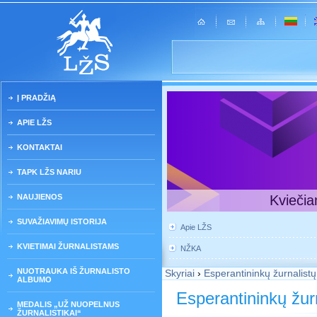
Į PRADŽIĄ
APIE LŽS
KONTAKTAI
TAPK LŽS NARIU
NAUJIENOS
Kviečia
SUVAŽIAVIMŲ ISTORIJA
Apie LŽS
KVIETIMAI ŽURNALISTAMS
NŽKA
NUOTRAUKA IŠ ŽURNALISTO
Skyriai
›
Esperantininkų žurnalistų
ALBUMO
Esperantininkų žurn
MEDALIS „UŽ NUOPELNUS
ŽURNALISTIKAI“