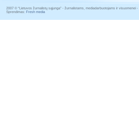
2007 © “Lietuvos žurnalistų sąjunga” - žurnalistams, mediadarbuotojams ir visuomenei - į
Sprendimas:
Fresh media