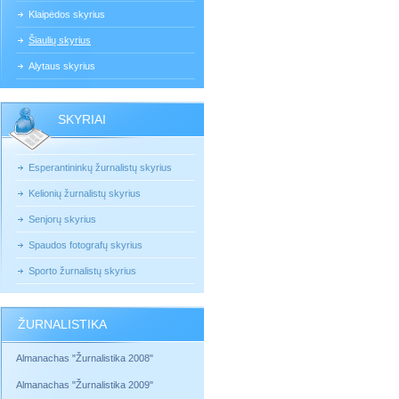
Klaipėdos skyrius
Šiaulių skyrius
Alytaus skyrius
SKYRIAI
Esperantininkų žurnalistų skyrius
Kelionių žurnalistų skyrius
Senjorų skyrius
Spaudos fotografų skyrius
Sporto žurnalistų skyrius
ŽURNALISTIKA
Almanachas "Žurnalistika 2008"
Almanachas "Žurnalistika 2009"