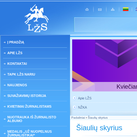
Į PRADŽIĄ
APIE LŽS
KONTAKTAI
TAPK LŽS NARIU
NAUJIENOS
Kviečia
SUVAŽIAVIMŲ ISTORIJA
Apie LŽS
KVIETIMAI ŽURNALISTAMS
NŽKA
NUOTRAUKA IŠ ŽURNALISTO
Padaliniai
›
Šiaulių skyrius
ALBUMO
Šiaulių skyrius
MEDALIS „UŽ NUOPELNUS
ŽURNALISTIKAI“