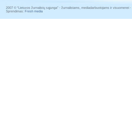
2007 © “Lietuvos žurnalistų sąjunga” - žurnalistams, mediadarbuotojams ir visuomenei - į
Sprendimas:
Fresh media