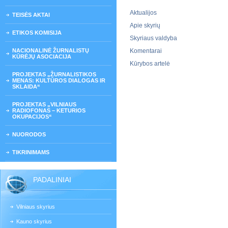
Aktualijos
TEISĖS AKTAI
Apie skyrių
ETIKOS KOMISIJA
Skyriaus valdyba
NACIONALINĖ ŽURNALISTŲ
Komentarai
KŪRĖJŲ ASOCIACIJA
Kūrybos artelė
PROJEKTAS „ŽURNALISTIKOS
MENAS: KULTŪROS DIALOGAS IR
SKLAIDA“
PROJEKTAS „VILNIAUS
RADIOFONAS – KETURIOS
OKUPACIJOS“
NUORODOS
TIKRINIMAMS
PADALINIAI
Vilniaus skyrius
Kauno skyrius