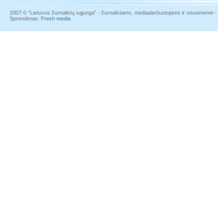
2007 © “Lietuvos žurnalistų sąjunga” - žurnalistams, mediadarbuotojams ir visuomenei - į
Sprendimas:
Fresh media