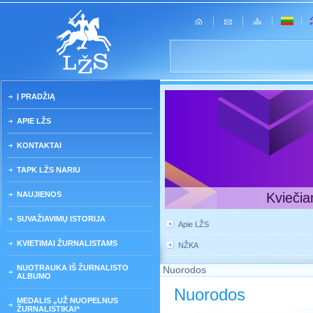
Į PRADŽIĄ
APIE LŽS
KONTAKTAI
TAPK LŽS NARIU
NAUJIENOS
Kviečia
SUVAŽIAVIMŲ ISTORIJA
Apie LŽS
KVIETIMAI ŽURNALISTAMS
NŽKA
NUOTRAUKA IŠ ŽURNALISTO
Nuorodos
ALBUMO
Nuorodos
MEDALIS „UŽ NUOPELNUS
ŽURNALISTIKAI“