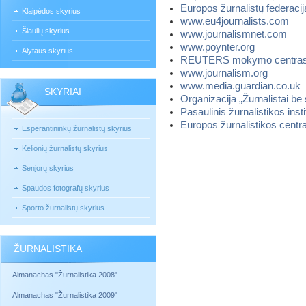
Europos žurnalistų federacij
Klaipėdos skyrius
www.eu4journalists.com
Šiaulių skyrius
www.journalismnet.com
www.poynter.org
Alytaus skyrius
REUTERS mokymo centra
www.journalism.org
www.media.guardian.co.uk
SKYRIAI
Organizacija „Žurnalistai be 
Pasaulinis žurnalistikos inst
Europos žurnalistikos centr
Esperantininkų žurnalistų skyrius
Kelionių žurnalistų skyrius
Senjorų skyrius
Spaudos fotografų skyrius
Sporto žurnalistų skyrius
ŽURNALISTIKA
Almanachas "Žurnalistika 2008"
Almanachas "Žurnalistika 2009"