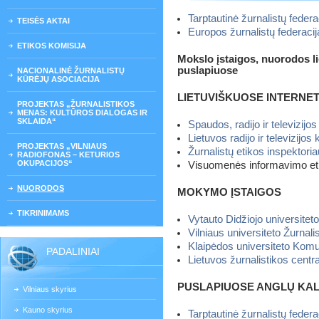
Tarptautinė žurnalistų federa
TEISĖS AKTAI
Europos žurnalistų federacij
ETIKOS KOMISIJA
Mokslo įstaigos, nuorodos li
puslapiuose
NACIONALINĖ ŽURNALISTŲ
KŪRĖJŲ ASOCIACIJA
LIETUVIŠKUOSE INTERNE
PROJEKTAS „ŽURNALISTIKOS
MENAS: KULTŪROS DIALOGAS IR
SKLAIDA“
Spaudos, radijo ir televizij
Lietuvos radijo ir televizijos
PROJEKTAS „VILNIAUS
Žurnalistų etikos inspektori
RADIOFONAS – KETURIOS
OKUPACIJOS“
Visuomenės informavimo eti
NUORODOS
MOKYMO ĮSTAIGOS
TIKRINIMAMS
Vytauto Didžiojo universiteto
Vilniaus universiteto Žurnalis
Klaipėdos universiteto Komu
PADALINIAI
Lietuvos žurnalistikos centr
PUSLAPIUOSE ANGLŲ KA
Vilniaus skyrius
Kauno skyrius
Tarptautinė žurnalistų federa