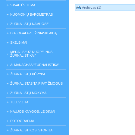
SAVAITĖS TEMA
Archyvas (1)
NUOMONIŲ BAROMETRAS
ŽURNALISTŲ NAMUOSE
DIALOGAI APIE ŽINIASKLAIDĄ
SKELBIMAI
MEDALIS "UŽ NUOPELNUS
ŽURNALISTIKAI"
ALMANACHAS "ŽURNALISTIKA"
ŽURNALISTŲ KŪRYBA
ŽURNALISTAS TAIP PAT ŽMOGUS
ŽURNALISTŲ MOKYMAI
TELEVIZIJA
NAUJOS KNYGOS, LEIDINIAI
FOTOGRAFIJA
ŽURNALISTIKOS ISTORIJA