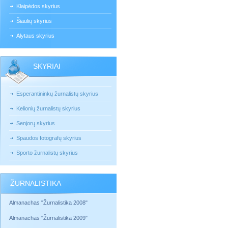
Klaipėdos skyrius
Šiaulių skyrius
Alytaus skyrius
SKYRIAI
Esperantininkų žurnalistų skyrius
Kelionių žurnalistų skyrius
Senjorų skyrius
Spaudos fotografų skyrius
Sporto žurnalistų skyrius
ŽURNALISTIKA
Almanachas "Žurnalistika 2008"
Almanachas "Žurnalistika 2009"