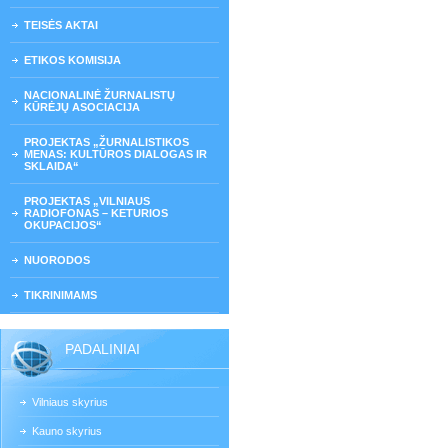
TEISĖS AKTAI
ETIKOS KOMISIJA
NACIONALINĖ ŽURNALISTŲ
KŪRĖJŲ ASOCIACIJA
PROJEKTAS „ŽURNALISTIKOS
MENAS: KULTŪROS DIALOGAS IR
SKLAIDA“
PROJEKTAS „VILNIAUS
RADIOFONAS – KETURIOS
OKUPACIJOS“
NUORODOS
TIKRINIMAMS
PADALINIAI
Vilniaus skyrius
Kauno skyrius