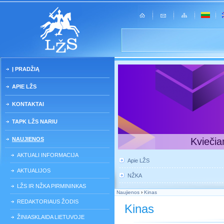
Į PRADŽIĄ
APIE LŽS
KONTAKTAI
TAPK LŽS NARIU
NAUJIENOS
Kviečia
AKTUALI INFORMACIJA
Apie LŽS
AKTUALIJOS
NŽKA
LŽS IR NŽKA PIRMININKAS
Naujienos
›
Kinas
REDAKTORIAUS ŽODIS
Kinas
ŽINIASKLAIDA LIETUVOJE