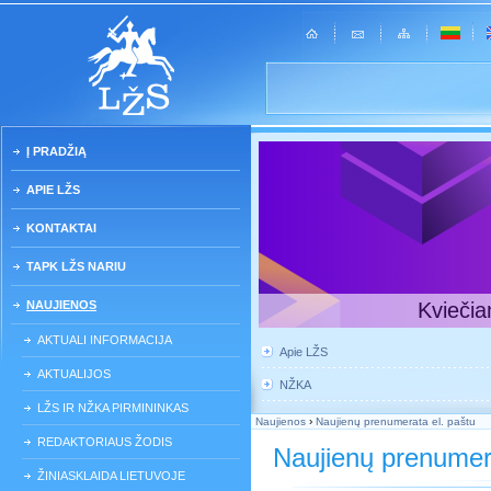
Į PRADŽIĄ
APIE LŽS
KONTAKTAI
TAPK LŽS NARIU
NAUJIENOS
Kviečia
AKTUALI INFORMACIJA
Apie LŽS
AKTUALIJOS
NŽKA
LŽS IR NŽKA PIRMININKAS
Naujienos
›
Naujienų prenumerata el. paštu
REDAKTORIAUS ŽODIS
Naujienų prenumera
ŽINIASKLAIDA LIETUVOJE