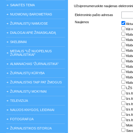
SAVAITĖS TEMA
Užsiprenumeruokite naujienas elektronini
NUOMONIŲ BAROMETRAS
Elektroninio pašto adresas
Naujienos
ŽURNALISTŲ NAMUOSE
Aktua
Kiti 
DIALOGAI APIE ŽINIASKLAIDĄ
Klub
Klub
SKELBIMAI
Klub
Klub
MEDALIS "UŽ NUOPELNUS
ŽURNALISTIKAI"
Kluba
Klub
ALMANACHAS "ŽURNALISTIKA"
Klub
Klub
ŽURNALISTŲ KŪRYBA
Kluba
ŽURNALISTAS TAIP PAT ŽMOGUS
Klub
LŽS 
ŽURNALISTŲ MOKYMAI
lzs.l
lzs.
TELEVIZIJA
lzs.l
lzs.l
NAUJOS KNYGOS, LEIDINIAI
lzs.l
FOTOGRAFIJA
lzs.l
Moks
ŽURNALISTIKOS ISTORIJA
Sava