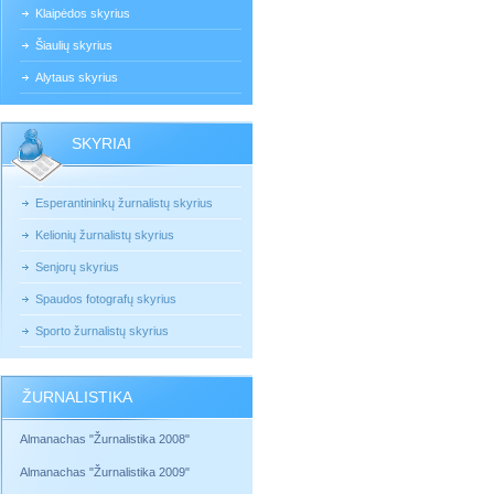
Klaipėdos skyrius
Šiaulių skyrius
Alytaus skyrius
SKYRIAI
Esperantininkų žurnalistų skyrius
Kelionių žurnalistų skyrius
Senjorų skyrius
Spaudos fotografų skyrius
Sporto žurnalistų skyrius
ŽURNALISTIKA
Almanachas "Žurnalistika 2008"
Almanachas "Žurnalistika 2009"