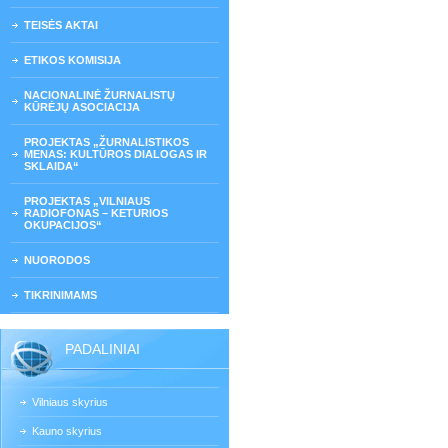
TEISĖS AKTAI
ETIKOS KOMISIJA
NACIONALINĖ ŽURNALISTŲ
KŪRĖJŲ ASOCIACIJA
PROJEKTAS „ŽURNALISTIKOS
MENAS: KULTŪROS DIALOGAS IR
SKLAIDA“
PROJEKTAS „VILNIAUS
RADIOFONAS – KETURIOS
OKUPACIJOS“
NUORODOS
TIKRINIMAMS
PADALINIAI
Vilniaus skyrius
Kauno skyrius