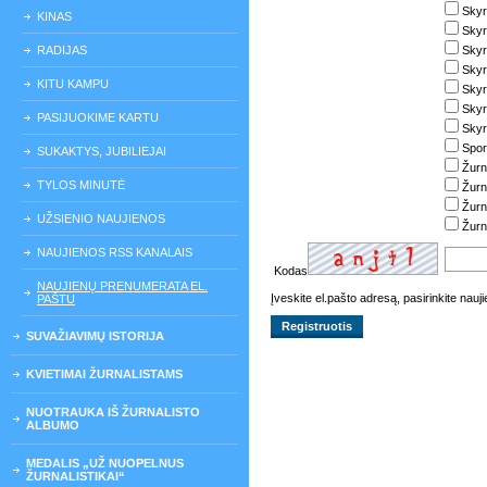
Skyr
KINAS
Skyr
RADIJAS
Skyr
Skyr
KITU KAMPU
Skyr
Skyri
PASIJUOKIME KARTU
Skyri
Spor
SUKAKTYS, JUBILIEJAI
Žurn
TYLOS MINUTĖ
Žurn
Žurn
UŽSIENIO NAUJIENOS
Žurn
NAUJIENOS RSS KANALAIS
Kodas
NAUJIENŲ PRENUMERATA EL.
Įveskite el.pašto adresą, pasirinkite nau
PAŠTU
SUVAŽIAVIMŲ ISTORIJA
KVIETIMAI ŽURNALISTAMS
NUOTRAUKA IŠ ŽURNALISTO
ALBUMO
MEDALIS „UŽ NUOPELNUS
ŽURNALISTIKAI“