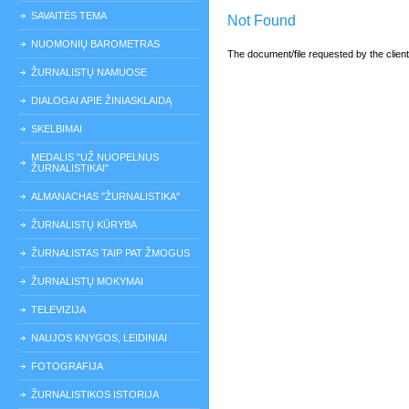
SAVAITĖS TEMA
Not Found
NUOMONIŲ BAROMETRAS
The document/file requested by the clien
ŽURNALISTŲ NAMUOSE
DIALOGAI APIE ŽINIASKLAIDĄ
SKELBIMAI
MEDALIS "UŽ NUOPELNUS
ŽURNALISTIKAI"
ALMANACHAS "ŽURNALISTIKA"
ŽURNALISTŲ KŪRYBA
ŽURNALISTAS TAIP PAT ŽMOGUS
ŽURNALISTŲ MOKYMAI
TELEVIZIJA
NAUJOS KNYGOS, LEIDINIAI
FOTOGRAFIJA
ŽURNALISTIKOS ISTORIJA