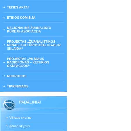
TEISĖS AKTAI
ETIKOS KOMISIJA
NACIONALINĖ ŽURNALISTŲ
KŪRĖJŲ ASOCIACIJA
PROJEKTAS „ŽURNALISTIKOS
MENAS: KULTŪROS DIALOGAS IR
SKLAIDA“
PROJEKTAS „VILNIAUS
RADIOFONAS – KETURIOS
OKUPACIJOS“
NUORODOS
TIKRINIMAMS
PADALINIAI
Vilniaus skyrius
Kauno skyrius